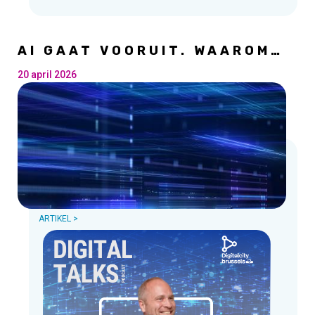
AI GAAT VOORUIT. WAAROM
LOPEN BEDRIJVEN NOG
STEEDS ACHTER?
20 april 2026
ARTIKEL >