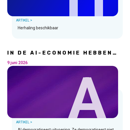
ARTIKEL >
Herhaling beschikbaar
IN DE AI-ECONOMIE HEBBEN
CREATIEVELINGEN EEN
VOORSPRONG - EN ZE WETEN
9 juni 2026
A
HET NOG NIET
ARTIKEL >
AI democratiseert uitvoering. Ze democratiseert niet