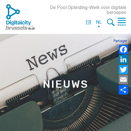
De Pool Opleiding-Werk voor digitale
beroepen
FR
NL
Partager
NIEUWS