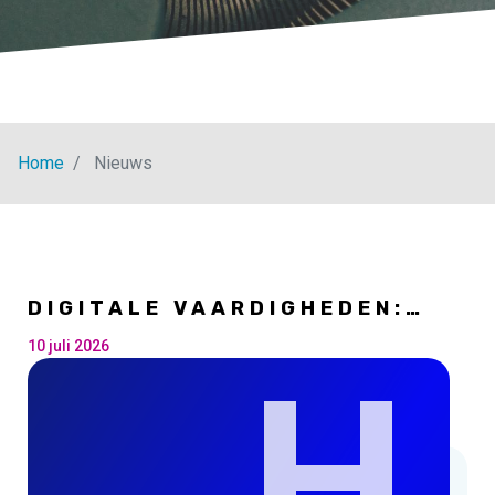
Home
Nieuws
DIGITALE VAARDIGHEDEN:
WERVEN, OPLEIDEN,
TRANSFORMEREN. WELKE
10 juli 2026
H
STRATEGIEËN KUNNEN
BEDRIJVEN HANTEREN?