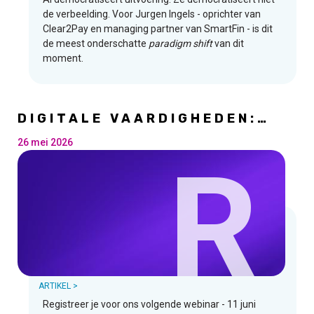
de verbeelding. Voor Jurgen Ingels - oprichter van
Clear2Pay en managing partner van SmartFin - is dit
de meest onderschatte
paradigm shift
van dit
moment.
DIGITALE VAARDIGHEDEN:
WERVEN, OPLEIDEN OF
TRANSFORMEREN - WELKE
26 mei 2026
R
STRATEGIEËN MOETEN
BEDRIJVEN VOLGEN?
ARTIKEL >
Registreer je voor ons volgende webinar - 11 juni