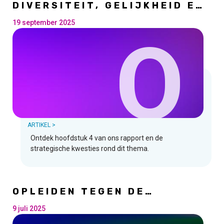
DIVERSITEIT, GELIJKHEID EN
INCLUSIE IN DE DIGITALE
WERELD
19 september 2025
O
ARTIKEL >
Ontdek hoofdstuk 4 van ons rapport en de
strategische kwesties rond dit thema.
OPLEIDEN TEGEN DE
SNELHEID VAN DE
VERANDERING
9 juli 2025