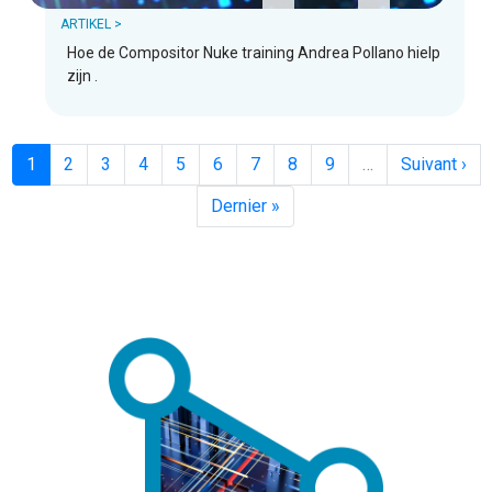
ARTIKEL >
Hoe de Compositor Nuke training Andrea Pollano hielp
zijn .
Huidige
1
Pagina
2
Pagina
3
Pagina
4
Pagina
5
Pagina
6
Pagina
7
Pagina
8
Pagina
9
…
Volgende
Suivant ›
pagina
pagina
Laatste
Dernier »
pagina