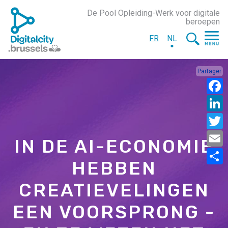
De Pool Opleiding-Werk voor digitale
beroepen
FR
NL
Partager
IN DE AI-ECONOMIE
HEBBEN
CREATIEVELINGEN
EEN VOORSPRONG -