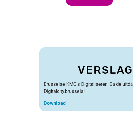
Titre
VERSLAG
Contenu
Brusselse KMO's Digitaliseren. Ga de uitd
Digitalcity.brussels!
Download