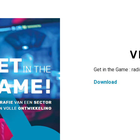
Titre
V
Contenu
Get in the Game : rad
Download