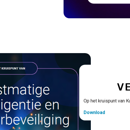
Titre
V
Contenu
Op het kruispunt van K
Download