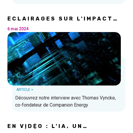
ÉCLAIRAGES SUR L'IMPACT
DES TECHNOLOGIES
DURABLES
6 mai 2024
ARTICLE >
Découvrez notre interview avec Thomas Vyncke,
co-fondateur de Companion Energy
EN VIDÉO : L'IA, UN
ACCÉLÉRATEUR DE BUSINESS