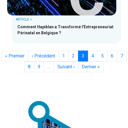
ARTICLE >
Comment Hapiklan a Transformé l'Entrepreneuriat
Périnatal en Belgique ?
Première
« Premier
Page
‹ Précédent
Page
1
Page
2
Page
3
Page
4
Page
5
Page
6
Pa
7
page
précédente
courante
Page
8
Page
9
…
Page
Suivant ›
Dernière
Dernier »
suivante
page