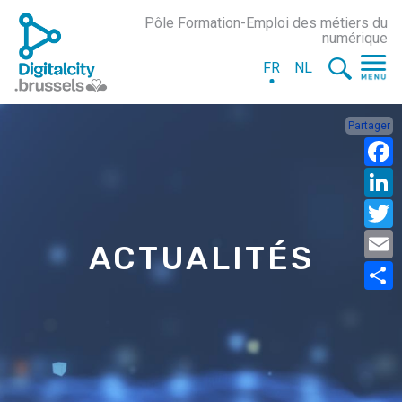
Pôle Formation-Emploi des métiers du
numérique
FR
NL
Partager
ACTUALITÉS