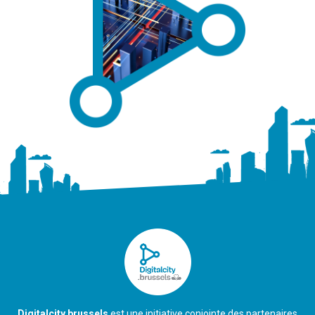
Digitalcity.brussels
est une initiative conjointe des partenaires