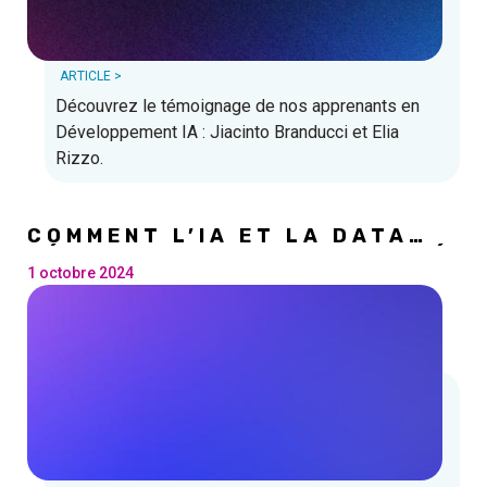
ARTICLE >
Découvrez le témoignage de nos apprenants en
Développement IA : Jiacinto Branducci et Elia
Rizzo.
COMMENT L’IA ET LA DATA
RÉVOLUTIONNENT LE MARCHÉ
DE L’EMPLOI NUMÉRIQUE EN
1 octobre 2024
BELGIQUE