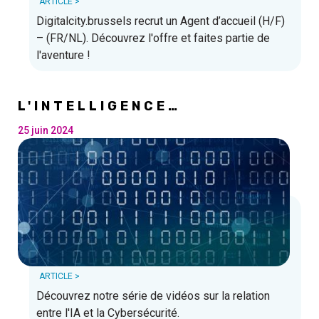
ARTICLE >
Digitalcity.brussels recrut un Agent d’accueil (H/F)
– (FR/NL). Découvrez l'offre et faites partie de
l'aventure !
L'INTELLIGENCE
ARTIFICIELLE ET LA
CYBERSÉCURITÉ : ENJEUX,
25 juin 2024
DÉFIS ET AVENIR
ARTICLE >
Découvrez notre série de vidéos sur la relation
entre l'IA et la Cybersécurité.