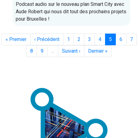
Podcast audio sur le nouveau plan Smart City avec
Aude Robert qui nous dit tout des prochains projets
pour Bruxelles !
Première
« Premier
Page
‹ Précédent
Page
1
Page
2
Page
3
Page
4
Page
5
Page
6
Pa
7
page
précédente
courante
Page
8
Page
9
…
Page
Suivant ›
Dernière
Dernier »
suivante
page