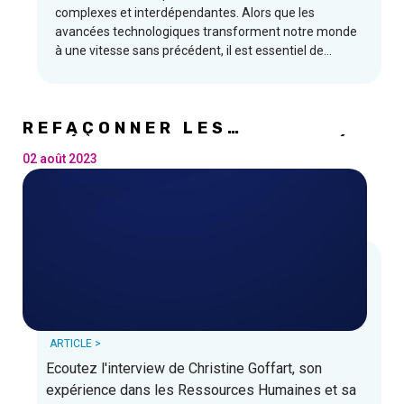
complexes et interdépendantes. Alors que les
avancées technologiques transforment notre monde
à une vitesse sans précédent, il est essentiel de
comprendre l'impact, les opportunités et les défis de
cette convergence révolutionnaire.
REFAÇONNER LES
EXPÉRIENCES DES EMPLOYÉS
ET FAVORISER LES MÉTIERS
02 août 2023
DU NUMÉRIQUE.
ARTICLE >
Ecoutez l'interview de Christine Goffart, son
expérience dans les Ressources Humaines et sa