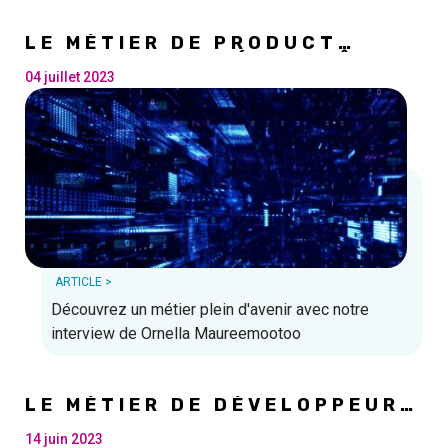
LE MÉTIER DE PRODUCT
OWNER : UNE CLÉ DE VOÛTE
POUR L'INNOVATION ET LE
04 juillet 2023
SUCCÈS DES ENTREPRISES
ARTICLE >
Découvrez un métier plein d'avenir avec notre
interview de Ornella Maureemootoo
LE MÉTIER DE DÉVELOPPEUR
WEB
14 juin 2023