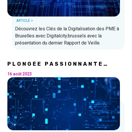
ARTICLE >
Découvrez les Clés de la Digitalisation des PME à
Bruxelles avec Digitalcity.brussels avec la
présentation du dernier Rapport de Veille.
PLONGÉE PASSIONNANTE
DANS L'INTELLIGENCE
ARTIFICELLE ET LA
16 août 2023
CYBERSÉCURITÉ : ENTRETIEN
AVEC MARTIN FOCKEDEY