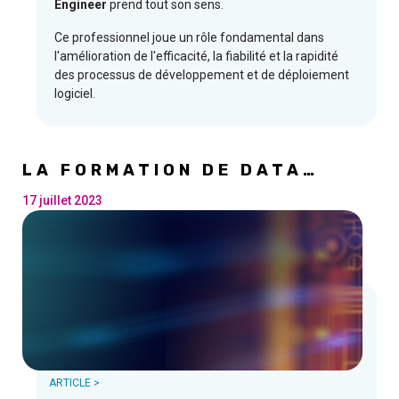
Engineer
prend tout son sens.
Ce professionnel joue un rôle fondamental dans
l'amélioration de l'efficacité, la fiabilité et la rapidité
des processus de développement et de déploiement
logiciel.
LA FORMATION DE DATA
ANALYST : UN TREMPLIN VERS
L'AVENIR DU BIG DATA.
17 juillet 2023
ARTICLE >