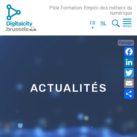
Pôle Formation-Emploi des métiers du
numérique
FR
NL
Partager
ACTUALITÉS