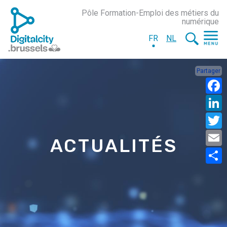
Pôle Formation-Emploi des métiers du
numérique
FR
NL
Partager
ACTUALITÉS