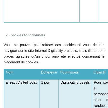
2. Cookies fonctionnels
Vous ne pouvez pas refuser ces cookies si vous désirez
naviguer sur le site Internet D
igitalcity.brussels, mais ils ne sont
placés qu'après qu'un choix aura été effectué concernant le
placement de cookies.
Nom
Échéance
Fournisseur
Objectif
alreadyVisitedToday
1 jour
Digitalcity.brussels
Pour sav
si 
personn
s’est d
rendue 