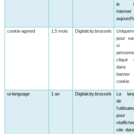
le si
Internet
aujourd’h
cookie-agreed
1,5 mois
Digitalcity.brussels
Uniquem
pour sav
si 
personn
cliqué
dans 
banner
cookie
ui-language
1 an
Digitalcity.brussels
La lan
de
l'utilisate
pour
réaffiche
site dan