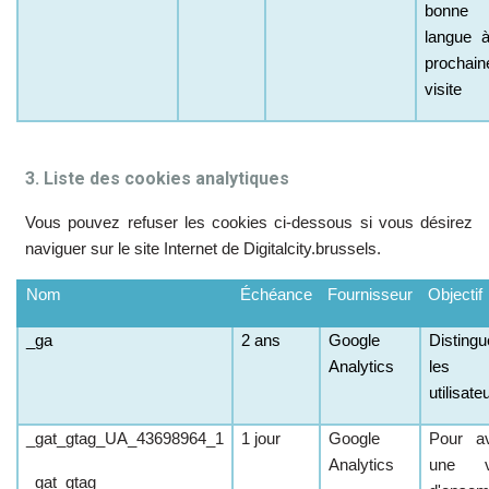
bonne
langue à
prochain
visite
3. Liste des cookies analytiques
Vous pouvez refuser les cookies ci-dessous si vous désirez
naviguer sur le site Internet de D
igitalcity.brussels.
Nom
Échéance
Fournisseur
Objectif
_ga
2 ans
Google
Distingu
Analytics
les
utilisate
_gat_gtag_UA_43698964_1
1 jour
Google
Pour av
Analytics
une v
_gat_gtag