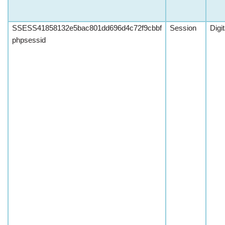
SSESS41858132e5bac801dd696d4c72f9cbbf
Session
Digi
phpsessid