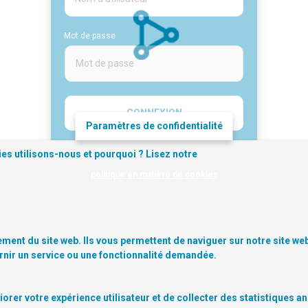
Mot de passe
Chargement...
Paramètres de confidentialité
Visiter le site sans se connecter
es utilisons-nous et pourquoi ? Lisez notre
politique en matière de cookies
Réinitialiser votre mot de passe
Créer un nouveau compte
ment du site web. Ils vous permettent de naviguer sur notre site web 
rnir un service ou une fonctionnalité demandée.
rer votre expérience utilisateur et de collecter des statistiques a