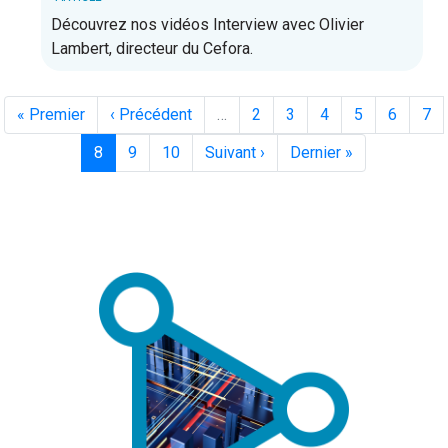
Découvrez nos vidéos Interview avec Olivier
Lambert, directeur du Cefora.
Première
« Premier
Page
‹ Précédent
…
Page
2
Page
3
Page
4
Page
5
Page
6
Pa
7
page
précédente
Page
8
Page
9
Page
10
Page
Suivant ›
Dernière
Dernier »
courante
suivante
page