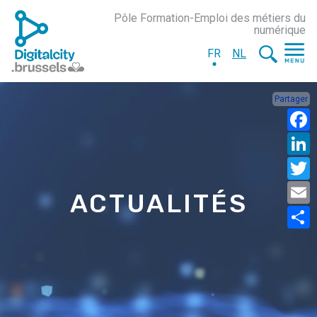
Pôle Formation-Emploi des métiers du
numérique
FR
NL
Partager
ACTUALITÉS