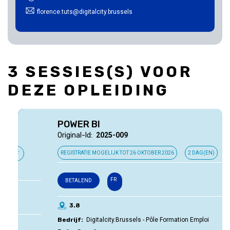
florence.tuts@digitalcity.brussels
3 SESSIES(S) VOOR
DEZE OPLEIDING
POWER BI
Original-Id
2025-009
REGISTRATIE MOGELIJK TOT
26 OKTOBER 2026
2 DAG(EN)
FR
BETALEND
3.8
Bedrijf
Digitalcity.Brussels - Pôle Formation Emploi