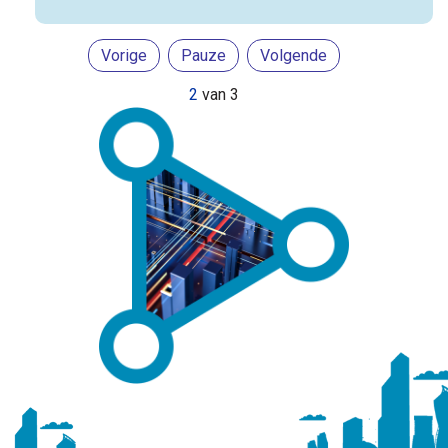
Vorige
Pauze
Volgende
2
van
3