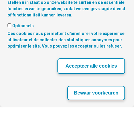
stellen u in staat op onze website te surfen en de essentiële
functies ervan te gebruiken, zodat we een gevraagde dienst
of functionaliteit kunnen leveren.
Optionnels
Ces cookies nous permettent d'améliorer votre expérience
Copyright © 2026 Digitalcity.brussels | Vind ons terug op de sociale
utilisateur et de collecter des statistiques anonymes pour
media :
optimiser le site. Vous pouvez les accepter ou les refuser.
ONZE PARTNERS
Accepteer alle cookies
‹
›
Bewaar voorkeuren