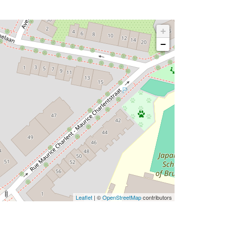
n de
+
g
−
itale
t
, en bij
Leaflet
| ©
OpenStreetMap
contributors
le