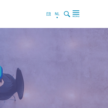
FR
NL