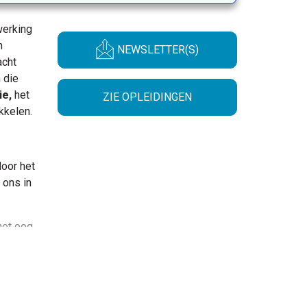
werking
Newsletter-URL
n
NEWSLETTER(S)
acht
 die
ie,
het
ZIE OPLEIDINGEN
kkelen.
oor het
 ons in
het oog
van