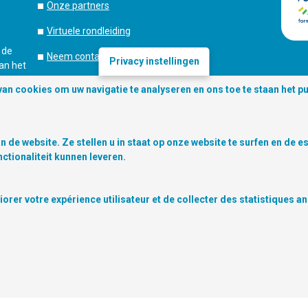
Onze partners
Virtuele rondleiding
 de
Neem contact op
Privacy instellingen
van het
egering
Algemene voorwaarden
 van cookies om uw navigatie te analyseren en ons toe te staan het p
Privacy voorschriften
Richtlijnen in verband met Cookies
n de website. Ze stellen u in staat op onze website te surfen en de e
ctionaliteit kunnen leveren.
inloggen
Copyright © 2026 Digitalcity.brussels
rer votre expérience utilisateur et de collecter des statistiques a
Toestemming intrekken