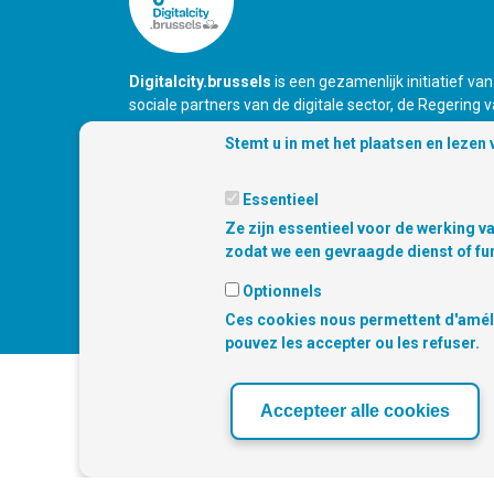
Digitalcity.brussels
is een gezamenlijk initiatief van
sociale partners van de digitale sector, de Regering 
Brussels Hoofdstedelijk Gewest en de Franstalige R
Stemt u in met het plaatsen en lezen
van Brussel
Essentieel
Ze zijn essentieel voor de werking va
zodat we een gevraagde dienst of fun
Optionnels
Ces cookies nous permettent d'amélio
pouvez les accepter ou les refuser.
ONZE
Accepteer alle cookies
‹
›
PARTNERS
Inloggen