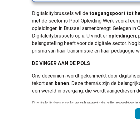
Digitalcity.brussels wil de
toegangspoort tot het
met de sector is Pool Opleiding Werk vooral een 
opleidingen in Brussel samenbrengt. Gelegen in 
Digitalcity.brussels op u. U vindt er
opleidingen
,
belangstelling heeft voor de digitale sector. Nog b
prisma van haar transmissie en haar pedagogie wi
DE VINGER AAN DE POLS
Ons decennium wordt gekenmerkt door digitalise
tekort aan
banen
. Deze thema's zijn de belangrijk
een wereld in overgang, die wordt aangedreven do
Digitalcity.brussels
evalueert
via zijn
monitoring
op het opzetten van
acties om de
verwerving va
vandaag
te bundelen.
EEN PUBLIEK-PRIVATE SAMENWERKING