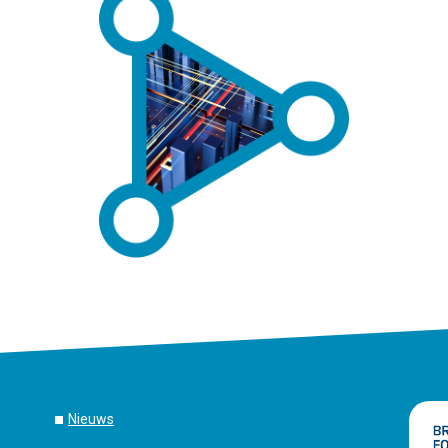
ssentiêle hoekstenen van onze visie.
Nieuws