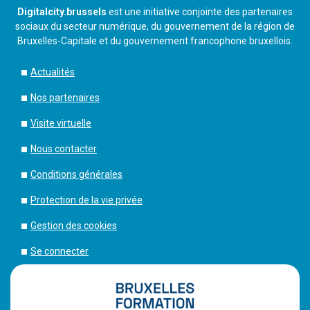
ainsi qu’un processus de facilitation de
recrutement
Digitalcity.brussels
est une initiative conjointe des partenaires
pour les entreprises.
sociaux du secteur numérique, du gouvernement de la région de
Bruxelles-Capitale et du gouvernement francophone bruxellois.
Actualités
Digitalcity est le Pôle d’innovation qui réunit les grands
acteurs bruxellois des métiers et de la formation du
Nos partenaires
numérique. Un travail de veille, une communication, une
Visite virtuelle
passerelle entre les entreprises et les chercheurs
d’emploi, des formations et une volonté de
Nous contacter
sensibilisation aux métiers du numérique sont les
Conditions générales
points cardinaux de notre vision.
Protection de la vie privée
Gestion des cookies
Se connecter