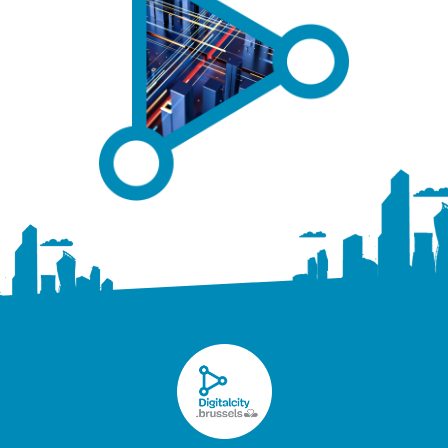
Digitalcity c’est aussi un
réseau et une offre de
formation
. Avec une
quinzaine de salles équipées
,
un
studio digital media
, des
laboratoires
dédiés aux
technologies réseaux (CISCO) et à la
validation des
compétences
, Digitalcity propose une offre de
formation longue et courte à destination des
chercheurs d’emploi et des employés.
>>
Valider ses compétences
>>
Nos formations
>>
Former ses collaborateurs
Un accompagnement professionnel
Digitalcity inclut dans ses activités un
accompagnement professionnel
des chercheurs
d’emploi par des conseillers présents dans les locaux
du Pôle. Le Pôle Formation-Emploi s’investit
également dans des «
matching
» entre chercheurs
d’emploi sortant d’une formation et des entreprises