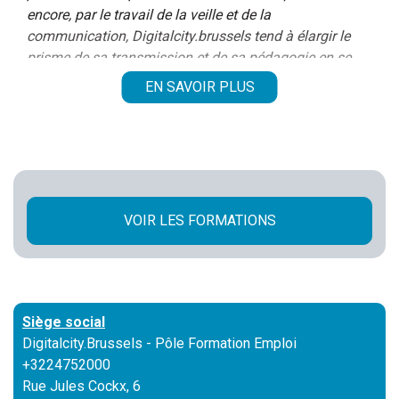
encore, par le travail de la veille et de la
communication, Digitalcity.brussels tend à élargir le
prisme de sa transmission et de sa pédagogie en se
développant sur la toile à travers les médias sociaux.
EN SAVOIR PLUS
Digitalcity.brussels, un partenariat
public/privé
Le Pôle formation-Emploi des métiers du numérique
émane d’un partenariat public/privé fondé entre les
partenaires sociaux sectoriels
d’une part, et le
VOIR LES FORMATIONS
service public de l’emploi bruxellois
(Actiris) ainsi
que les
services publics de formation
(Bruxelles
Formation et VDAB), d’autre part.
Cette
collaboration est le ciment de Digitalcit
y. Par
cette association, le Pôle Formation-Emploi a
Siège social
l’ambition de fédérer une réelle concertation entre les
Digitalcity.Brussels - Pôle Formation Emploi
entreprises et les acteurs du Pôle.
+3224752000
>>
Nos partenaires
Rue Jules Cockx, 6
>>
Louer nos infrastructures