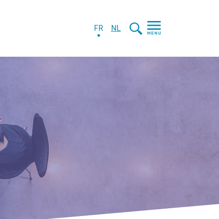
FR
NL