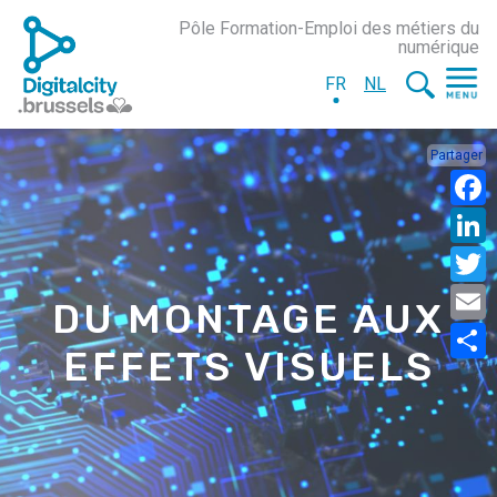
Pôle Formation-Emploi des métiers du
numérique
FR
NL
Partager
DU MONTAGE AUX
EFFETS VISUELS