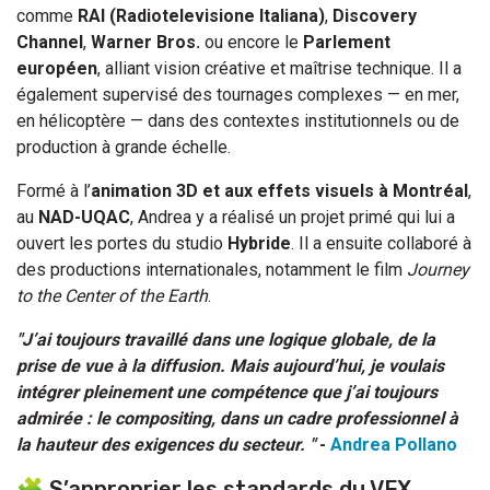
comme
RAI (Radiotelevisione Italiana)
,
Discovery
Channel
,
Warner Bros.
ou encore le
Parlement
européen
, alliant vision créative et maîtrise technique. Il a
également supervisé des tournages complexes — en mer,
en hélicoptère — dans des contextes institutionnels ou de
production à grande échelle.
Formé à l’
animation 3D et aux effets visuels à Montréal
,
au
NAD-UQAC
, Andrea y a réalisé un projet primé qui lui a
ouvert les portes du studio
Hybride
. Il a ensuite collaboré à
des productions internationales, notamment le film
Journey
to the Center of the Earth
.
"J’ai toujours travaillé dans une logique globale, de la
prise de vue à la diffusion. Mais aujourd’hui, je voulais
intégrer pleinement une compétence que j’ai toujours
admirée : le compositing, dans un cadre professionnel à
la hauteur des exigences du secteur. "
-
Andrea Pollano
🧩 S’approprier les standards du VFX