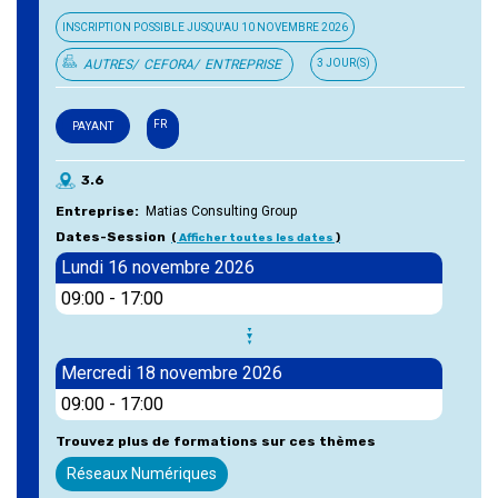
INSCRIPTION POSSIBLE JUSQU'AU
10 NOVEMBRE 2026
AUTRES
CEFORA
ENTREPRISE
3 JOUR(S)
FR
PAYANT
3.6
Entreprise
Matias Consulting Group
Dates-Session
Afficher toutes les dates
Lundi 16 novembre 2026
09:00
-
17:00
Mercredi 18 novembre 2026
09:00
-
17:00
Trouvez plus de formations sur ces thèmes
Réseaux Numériques