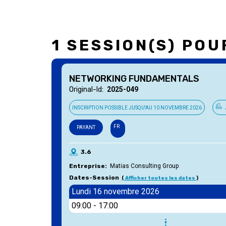
1 SESSION(S) PO
NETWORKING FUNDAMENTALS
Original-Id
2025-049
INSCRIPTION POSSIBLE JUSQU'AU
10 NOVEMBRE 2026
FR
PAYANT
3.6
Entreprise
Matias Consulting Group
Dates-Session
Afficher toutes les dates
Lundi 16 novembre 2026
09:00
-
17:00