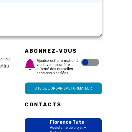
ABONNEZ-VOUS
e les
Ajoutez cette formation à
vos favoris pour être
ettra
informé des nouvelles
sessions planifiées
SITE DE L'ORGANISME FORMATEUR
CONTACTS
Florence Tuts
Assistante de projet –