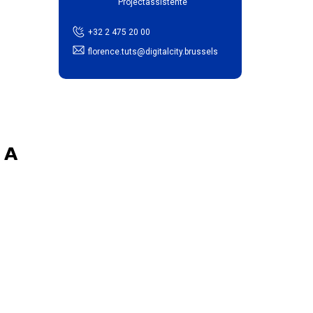
Projectassistente
+32 2 475 20 00
florence.tuts@digitalcity.brussels
LA