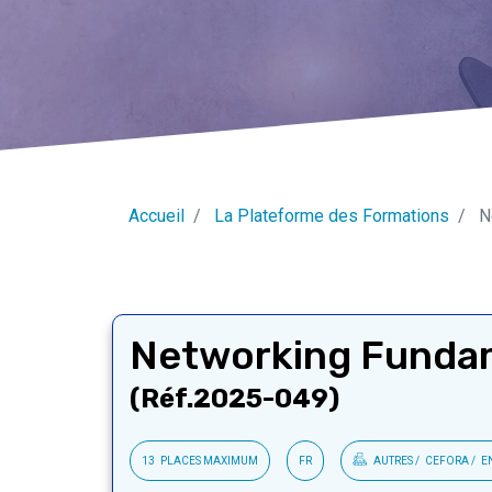
Accueil
La Plateforme des Formations
N
Networking Funda
(Réf.2025-049)
13
PLACES MAXIMUM
FR
AUTRES
CEFORA
E