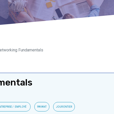
etworking Fundamentals
mentals
NTREPRISE
EMPLOYÉ
PAYANT
JOUR ENTIER