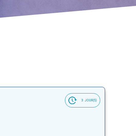
3
JOUR(S)