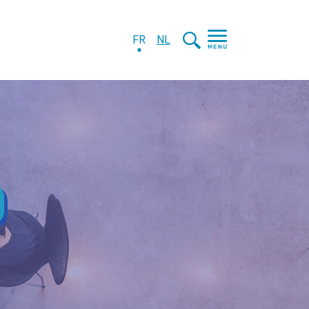
FR
NL