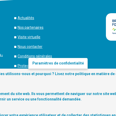
Actualités
Nos partenaires
Visite virtuelle
Nous contacter
du
Conditions générales
Paramètres de confidentialité
Protection de la vie privée
es utilisons-nous et pourquoi ? Lisez notre
politique en matière de
Gestion des cookies
Se connecter
ment du site web. Ils vous permettent de naviguer sur notre site web 
Copyright
© 2026 Digitalcity.brussels |
rnir un service ou une fonctionnalité demandée.
rer votre expérience utilisateur et de collecter des statistiques a