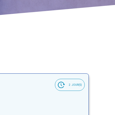
2
JOUR(S)