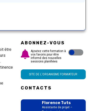
ABONNEZ-VOUS
it être
Ajoutez cette formation à
vos favoris pour être
eurs
informé des nouvelles
.
sessions planifiées
rtinence
SITE DE L'ORGANISME FORMATEUR
pe
CONTACTS
Florence Tuts
Assistante de projet –