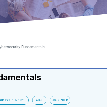
bersecurity Fundamentals
damentals
NTREPRISE
EMPLOYÉ
PAYANT
JOUR ENTIER