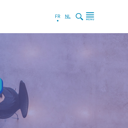
FR
NL