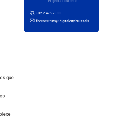
Projectassistente
+32 2 475 20 00
florence.tuts@digitalcity.brussels
ves que
les
mplexe