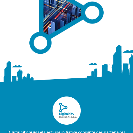
Digitalcity.brussels
est une initiative conjointe des partenaires